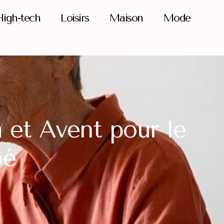
igh-tech
Loisirs
Maison
Mode
et Avent pour le
bé