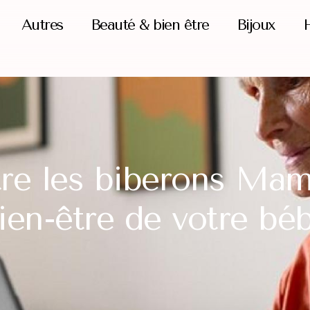
Autres
Beauté & bien être
Bijoux
H
re les biberons Mam 
ien-être de votre bé